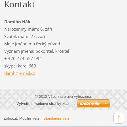
Kontakt
Damián Hák
Narozeniny mám: 6. září
Svátek mám: 27. září
Moje jméno má řecký původ.
Význam jména: pokořitel, krotitel
+ 420 774 557 994
skype: karell663
damh@ema
il.cz
© 2012 Všechna práva vyhrazena.
Vytvořte si webové stránky zdarma!
Zobrazit:
Mobilní verzi
|
Standardní verzi