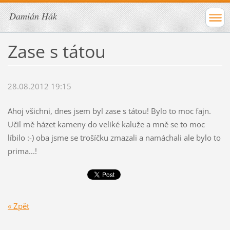
Damián Hák
Zase s tátou
28.08.2012 19:15
Ahoj všichni, dnes jsem byl zase s tátou! Bylo to moc fajn.
Učil mě házet kameny do veliké kaluže a mně se to moc
líbilo :-) oba jsme se trošíčku zmazali a namáchali ale bylo to
prima...!
« Zpět