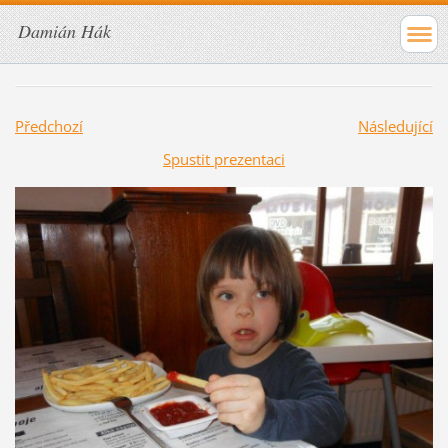
Damián Hák
Předchozí
Následující
Spustit prezentaci